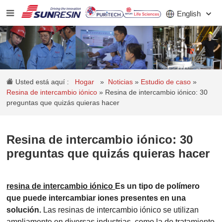
English
COMPAÑÍA
Usted está aquí :
Hogar
»
Noticias
»
Estudio de caso
»
PRODUCTO
Resina de intercambio iónico
»
Resina de intercambio iónico: 30
preguntas que quizás quieras hacer
SOLICITUD
INVERSORES
Resina de intercambio iónico: 30
preguntas que quizás quieras hacer
NOTICIAS
CARRERA
resina de intercambio iónico
Es un tipo de polímero
que puede intercambiar iones presentes en una
CONTACTO
solución.
Las resinas de intercambio iónico se utilizan
ampliamente en diversas industrias, como la de tratamiento