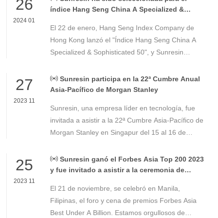
26
índice Hang Seng China A Specialized &
Sophisticated 50
2024 01
El 22 de enero, Hang Seng Index Company de
Hong Kong lanzó el "Índice Hang Seng China A
Specialized & Sophisticated 50", y Sunresin
(300487.SZ) fue seleccionada con éxito como
acción constituyente. Al 12 de enero de 2024, la
Sunresin participa en la 22ª Cumbre Anual
27
proporción era del 2,78%.
Asia-Pacífico de Morgan Stanley
2023 11
Sunresin, una empresa líder en tecnología, fue
invitada a asistir a la 22ª Cumbre Asia-Pacífico de
Morgan Stanley en Singapur del 15 al 16 de
noviembre. Esta cumbre es una conferencia
fundamental para los inversores institucionales en
Sunresin ganó el Forbes Asia Top 200 2023
25
la región de Asia y el Pacífico.
y fue invitado a asistir a la ceremonia de
premiación
2023 11
El 21 de noviembre, se celebró en Manila,
Filipinas, el foro y cena de premios Forbes Asia
Best Under A Billion. Estamos orgullosos de