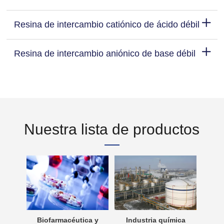
Resina de intercambio catiónico de ácido débil
Resina de intercambio aniónico de base débil
Nuestra lista de productos
aguas
Biofarmacéutica y
Industria química
Trat