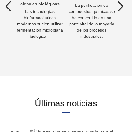
ciencias biológicas
La purificación de
 aguas
Las tecnologías
compuestos químicos se
Beber
roceso
biofarmacéuticas
ha convertido en una
para 
aguas
modernas suelen utilizar
parte vital de la mayoría
días
fluente
fermentación microbiana
de los procesos
tiene 
argar.
biológica...
industriales.
agua p
Últimas noticias
Sunresin ha sido seleccionada para el