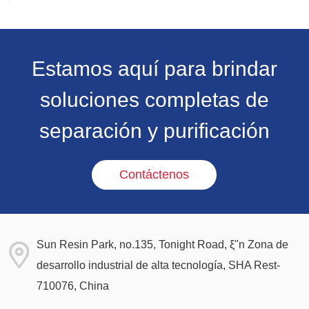
anunciar que la Dra. Gao Yuejing, presidenta de
Sunresin, ha sido invitada a asistir a la ceremonia
de premiación y ha recibido este honor por
segunda vez desde 2020.
Estamos aquí para brindar
soluciones completas de
separación y purificación
Contáctenos
Sun Resin Park, no.135, Tonight Road, ξ"n Zona de
desarrollo industrial de alta tecnología, SHA Rest-
710076, China