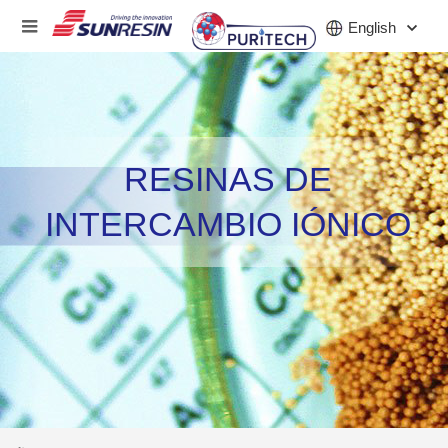
English
COMPAÑÍA
RESINAS DE
PRODUCTO
INTERCAMBIO IÓNICO
INDUSTRIA
INVERSORES
NOTICIAS
CARRERA
CONTACTO