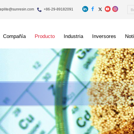
eplite@sunresin.com
+86-29-89182091
Compañía
Producto
Industria
Inversores
Not