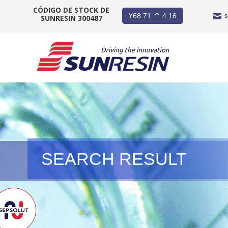
CÓDIGO DE STOCK DE
¥
68.71
4.16
s
SUNRESIN 300487
COMPAÑÍA
PRODUCTO
INDUSTRIA
INVERSORES
SEARCH RESULT
NOTICIAS
CARRERA
CONTACTO