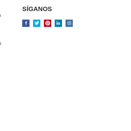
SÍGANOS
s
s