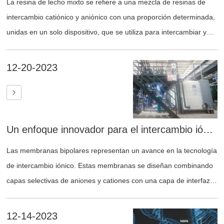
La resina de lecho mixto se refiere a una mezcla de resinas de
intercambio catiónico y aniónico con una proporción determinada,
unidas en un solo dispositivo, que se utiliza para intercambiar y
eliminar iones en fluidos. Generalmente se utiliza para agua con
bajo contenido de sal o se coloca después de unidades de
12-20-2023
ósmosis inversa o EDI para reducir la dureza, la alcalinidad y los
aniones y cationes del agua, convirtiéndola en agua ablandada o
desionizada.
Un enfoque innovador para el intercambio iónico Introducción a las membranas bipolares
Las membranas bipolares representan un avance en la tecnología
de intercambio iónico. Estas membranas se diseñan combinando
capas selectivas de aniones y cationes con una capa de interfaz
intermedia. Su estructura única permite la conversión de sales en
sus respectivos ácidos y bases al aplicar un voltaje inverso a
12-14-2023