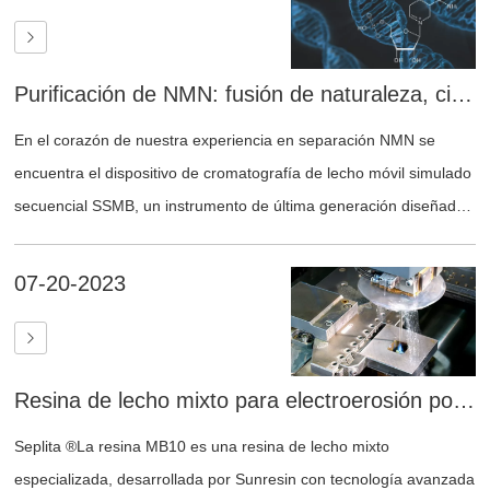
través de la membrana. Este proceso se facilita mediante la
migración de iones cargados y la disociación de moléculas de
agua en la interfaz de la membrana.
Purificación de NMN: fusión de naturaleza, ciencia e innovación
En el corazón de nuestra experiencia en separación NMN se
encuentra el dispositivo de cromatografía de lecho móvil simulado
secuencial SSMB, un instrumento de última generación diseñado
meticulosamente para lograr una precisión y eficiencia
incomparables. Creemos que las herramientas adecuadas
07-20-2023
pueden marcar la diferencia.
Resina de lecho mixto para electroerosión por hilo de corte lento
Seplita ®La resina MB10 es una resina de lecho mixto
especializada, desarrollada por Sunresin con tecnología avanzada