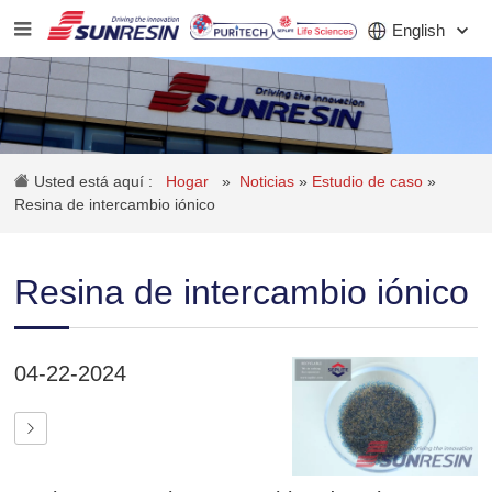
English
COMPAÑÍA
Usted está aquí :
Hogar
»
Noticias
»
Estudio de caso
»
PRODUCTO
Resina de intercambio iónico
SOLICITUD
Resina de intercambio iónico
INVERSORES
NOTICIAS
04-22-2024
CARRERA
CONTACTO