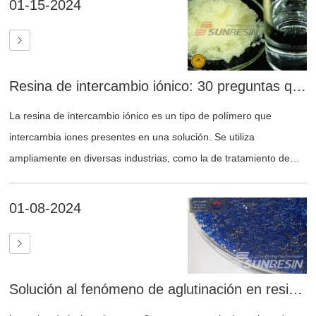
01-15-2024
Resina de intercambio iónico: 30 preguntas que quizás quieras hacer
La resina de intercambio iónico es un tipo de polímero que
intercambia iones presentes en una solución. Se utiliza
ampliamente en diversas industrias, como la de tratamiento de
agua, alimentación y bebidas, química, farmacéutica y
medioambiental. Las resinas de intercambio iónico pueden
01-08-2024
eliminar impurezas, ablandar el agua, separar sustancias y
purificar productos.
Solución al fenómeno de aglutinación en resina de lecho mixto