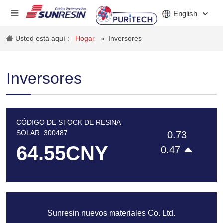
English
Usted está aquí :
Hogar
»
Inversores
COMPAÑÍA
Inversores
PRODUCTO
INDUSTRIA
CÓDIGO DE STOCK DE RESINA
INVERSORES
SOLAR: 300487
0.73
64.55
CNY
0.47
NOTICIAS
CARRERA
CONTACTO
Sunresin nuevos materiales Co. Ltd.