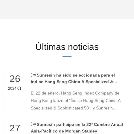
Últimas noticias
Sunresin ha sido seleccionada para el
26
índice Hang Seng China A Specialized &
Sophisticated 50
2024 01
El 22 de enero, Hang Seng Index Company de
Hong Kong lanzó el "Índice Hang Seng China A
Specialized & Sophisticated 50", y Sunresin
(300487.SZ) fue seleccionada con éxito como
acción constituyente. Al 12 de enero de 2024, la
Sunresin participa en la 22ª Cumbre Anual
27
proporción era del 2,78%.
Asia-Pacífico de Morgan Stanley