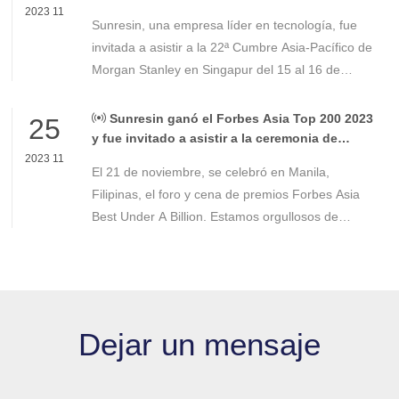
2023 11
Sunresin, una empresa líder en tecnología, fue
invitada a asistir a la 22ª Cumbre Asia-Pacífico de
Morgan Stanley en Singapur del 15 al 16 de
noviembre. Esta cumbre es una conferencia
fundamental para los inversores institucionales en
Sunresin ganó el Forbes Asia Top 200 2023
25
la región de Asia y el Pacífico.
y fue invitado a asistir a la ceremonia de
premiación
2023 11
El 21 de noviembre, se celebró en Manila,
Filipinas, el foro y cena de premios Forbes Asia
Best Under A Billion. Estamos orgullosos de
anunciar que la Dra. Gao Yuejing, presidenta de
Sunresin, ha sido invitada a asistir a la ceremonia
de premiación y ha recibido este honor por
segunda vez desde 2020.
Dejar un mensaje