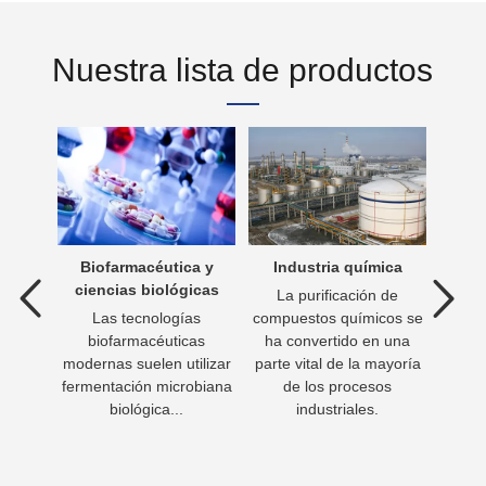
Nuestra lista de productos
aguas
Biofarmacéutica y
Industria química
Trat
ciencias biológicas
La purificación de
 aguas
Las tecnologías
compuestos químicos se
Beber
roceso
biofarmacéuticas
ha convertido en una
para 
aguas
modernas suelen utilizar
parte vital de la mayoría
días
fluente
fermentación microbiana
de los procesos
tiene 
argar.
biológica...
industriales.
agua p