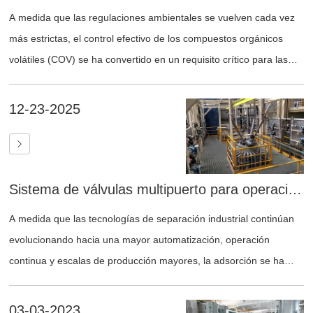
A medida que las regulaciones ambientales se vuelven cada vez
más estrictas, el control efectivo de los compuestos orgánicos
volátiles (COV) se ha convertido en un requisito crítico para las
operaciones industriales en sectores como productos químicos,
metalurgia, productos farmacéuticos y fabricación especializada.
12-23-2025
Sistema de válvulas multipuerto para operaciones de adsorción continua
A medida que las tecnologías de separación industrial continúan
evolucionando hacia una mayor automatización, operación
continua y escalas de producción mayores, la adsorción se ha
convertido en una solución ampliamente adoptada en sectores
como la recuperación de metales, la extracción de litio de
03-03-2023