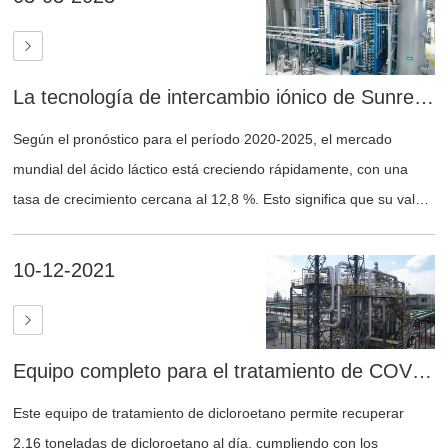
salmueras, la purificación biofarmacéutica y el tratamiento de
agua.
La tecnología de intercambio iónico de Sunresin potencia la industria del procesamiento del ácido láctico
Según el pronóstico para el período 2020-2025, el mercado
mundial del ácido láctico está creciendo rápidamente, con una
tasa de crecimiento cercana al 12,8 %. Esto significa que su valor
se duplicará cada cinco años, pasando de 1100 millones de
dólares en 2020 a 2200 millones de dólares en 2025.
10-12-2021
Equipo completo para el tratamiento de COV de gases residuales desde las instalaciones del cliente
Este equipo de tratamiento de dicloroetano permite recuperar
2,16 toneladas de dicloroetano al día, cumpliendo con los