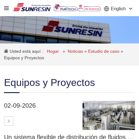
English
COMPAÑÍA
Usted está aquí :
Hogar
»
Noticias
»
Estudio de caso
»
PRODUCTO
Equipos y Proyectos
SOLICITUD
Equipos y Proyectos
INVERSORES
NOTICIAS
02-09-2026
CARRERA
CONTACTO
Un sistema flexible de distribución de fluidos que mejora la eficiencia del intercambio iónico y la regeneración de resina.