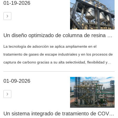
01-19-2026
Un diseño optimizado de columna de resina que mejora la distribución de gas y la eficiencia de adsorción en aplicaciones industriales
La tecnología de adsorción se aplica ampliamente en el
tratamiento de gases de escape industriales y en los procesos de
captura de carbono gracias a su alta selectividad, flexibilidad y
eficiencia energética. En estos sistemas, la columna de resina
actúa como el equipo principal que alberga el medio de adsorción
01-09-2026
y regula el flujo del gas de proceso a través del lecho.
Un sistema integrado de tratamiento de COV que ofrece alta eficiencia, diseño compacto y funcionamiento industrial confiable.