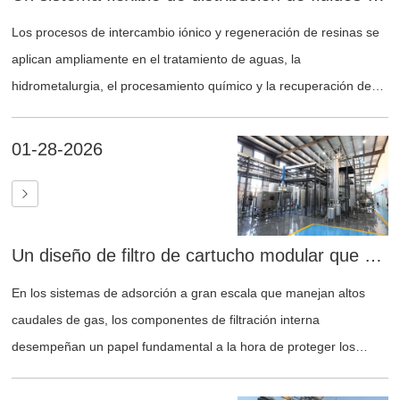
Los procesos de intercambio iónico y regeneración de resinas se
aplican ampliamente en el tratamiento de aguas, la
hidrometalurgia, el procesamiento químico y la recuperación de
recursos. En sistemas multicolumna, lograr una operación
continua, un enrutamiento preciso de fluidos y un alto
01-28-2026
aprovechamiento de la resina es fundamental para el rendimiento
general del sistema.
Un diseño de filtro de cartucho modular que mejora la confiabilidad y la capacidad de mantenimiento de las columnas de adsorción a gran escala
En los sistemas de adsorción a gran escala que manejan altos
caudales de gas, los componentes de filtración interna
desempeñan un papel fundamental a la hora de proteger los
medios de adsorción y garantizar un funcionamiento estable a
largo plazo.