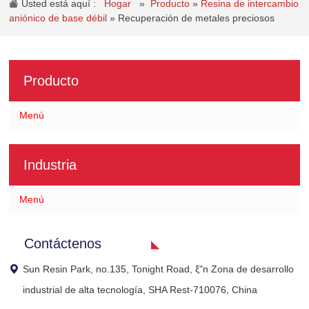
Usted está aquí :
Hogar
»
Producto
»
Resina de intercambio
aniónico de base débil
»
Recuperación de metales preciosos
Producto
Menú
Industria
Menú
Contáctenos
Sun Resin Park, no.135, Tonight Road, ξ"n Zona de desarrollo
industrial de alta tecnología, SHA Rest-710076, China