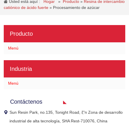
Usted está aquí :
Hogar
»
Producto
»
Resina de intercambio
catiónico de ácido fuerte
»
Procesamiento de azúcar
Producto
Menú
Industria
Menú
Contáctenos
Sun Resin Park, no.135, Tonight Road, ξ"n Zona de desarrollo
industrial de alta tecnología, SHA Rest-710076, China