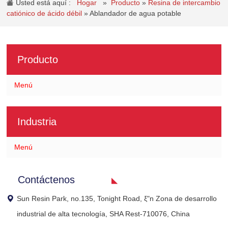
Usted está aquí :
Hogar
»
Producto
»
Resina de intercambio
catiónico de ácido débil
»
Ablandador de agua potable
Producto
Menú
Industria
Menú
Contáctenos
Sun Resin Park, no.135, Tonight Road, ξ"n Zona de desarrollo
industrial de alta tecnología, SHA Rest-710076, China